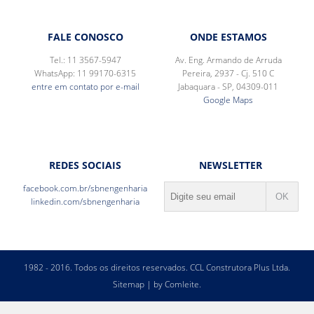
FALE CONOSCO
ONDE ESTAMOS
Tel.: 11 3567-5947
Av. Eng. Armando de Arruda
WhatsApp: 11 99170-6315
Pereira, 2937 - Cj. 510 C
entre em contato por e-mail
Jabaquara - SP, 04309-011
Google Maps
REDES SOCIAIS
NEWSLETTER
facebook.com.br/sbnengenharia
linkedin.com/sbnengenharia
1982 - 2016. Todos os direitos reservados. CCL Construtora Plus Ltda.
Sitemap
| by
Comleite.